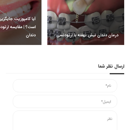
آیا کامپوزیت جایگزی
است؟ | مقایسه ارتود
درمان دندان نیش نهفته با ارتودنسی
دندان
ارسال نظر شما