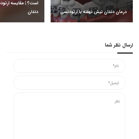
است؟ | مقایسه ارتود
درمان دندان نیش نهفته با ارتودنسی
دندان
ارسال نظر شما