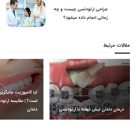
جراحی ارتودنسی چیست و چه
زمانی انجام داده میشود؟
مقالات مرتبط
آیا کامپوزیت جایگزی
است؟ | مقایسه ارتود
درمان دندان نیش نهفته با ارتودنسی
دندان