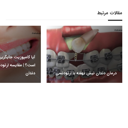
مقالات مرتبط
آیا کامپوزیت جایگزی
است؟ | مقایسه ارتود
درمان دندان نیش نهفته با ارتودنسی
دندان