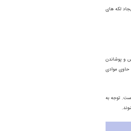
یجاد لکه های
س و پوشاندن
ب حاوی موادی
نیه و سپس بیرون ریختن آن است. توجه به
وند.