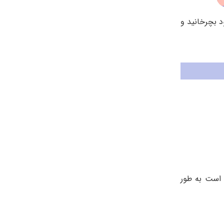
ید، حدود 30 ثانیه آن را دور دهان خود بچرخانید و
 است به طور