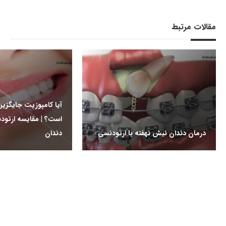
مقالات مرتبط
آیا کامپوزیت جایگزی
است؟ | مقایسه ارتود
درمان دندان نیش نهفته با ارتودنسی
دندان