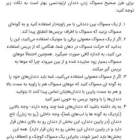
برای طرز صحیح مسواک زدن دندان ارتودنسی بهتر است به نکات زیر
توجه کنید:
از یک مسواک بین دندانی با سر زاویه­‌دار استفاده کنید و به گونه‌­ای
مسواک بزنید که مسواک با اطراف بریس‌­ها انطباق پیدا کند.
اگر از یک مسواک معمولی برقی یا سونیک استفاده می‌­کنید، این را
بدانید که حرکت مسواک در دهان شما، هنگامی که از بریس استفاده
می کنید، به اندازه کافی صورت نمی­گیرد. همچنین احتمالاً موهای
مسواک بسیار زود ساییده شده و از بین می­روند چرا که موها به
بریس گیر می­کنند.
اگر از مسواک معمولی استفاده می‌­کنید، شما باید دندان­‌های خود را
به گونه­ ای مسواک کنید که موهای مسواک هم با زاویه به سمت بالا
و هم به سمت پایین با دندان­‌هایتان تماس پیدا کنند تا بتوانید
دندان­‌ها را با وجود بریس به خوبی تمیز کنید
به یاد داشته باشید که دندان­‌های شما چند وجه دارند- وجه بالایی
(نزدیک به گونه ها یا لب­‌های شما)، وجه داخلی (رو به زبان)، تاج
دندان (در پایین دندان، این بخش از دندان رو به بالای دهان قرار
دارد و در پایین دندان این بخش رو به زبان قرار دارد). همه این
بخش­‌ها باید تمیز شوند، بنابراین یک مسواک کوچک و انعطاف پذیر