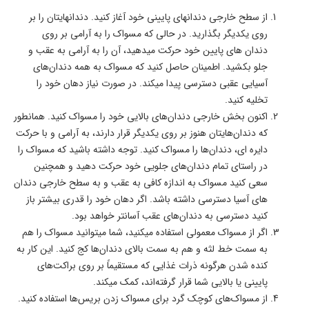
از سطح خارجی دندان­های پایینی خود آغاز کنید. دندا‌‌‌‌‌‌‌ن­هایتان را بر
روی یکدیگر بگذارید. در حالی که مسواک را به آرامی بر روی
دندان­ های پایین خود حرکت می­دهید، آن را به آرامی به عقب و
جلو بکشید. اطمینان حاصل کنید که مسواک به همه دندان­‌های
آسیایی عقبی دسترسی پیدا می­کند. در صورت نیاز دهان خود را
تخلیه کنید.
اکنون بخش خارجی دندان­‌های بالایی خود را مسواک کنید. همانطور
که دندان­‌هایتان هنوز بر روی یکدیگر قرار دارند، به آرامی و با حرکت
دایره­ ای، دندان‌­ها را مسواک کنید. توجه داشته باشید که مسواک را
در راستای تمام دندان­‌های جلویی خود حرکت دهید و همچنین
سعی کنید مسواک به اندازه کافی به عقب و به سطح خارجی دندان­‌
های آسیا دسترسی داشته باشد. اگر دهان خود را قدری بیشتر باز
کنید دسترسی به دندان­‌های عقب آسان­تر خواهد بود.
اگر از مسواک معمولی استفاده می­کنید، شما می­توانید مسواک را هم
به سمت خط لثه و هم به سمت بالای دندان­‌ها کج کنید. این کار به
کنده شدن هرگونه ذرات غذایی که مستقیماً بر روی براکت­‌های
پایینی یا بالایی شما قرار گرفته‌­اند، کمک می­کند.
از مسواک­‌های کوچک گرد برای مسواک زدن بریس­‌ها استفاده کنید.