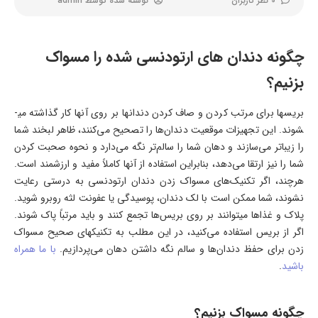
0 نظر کاربران
نوشته شده توسط
admin
چگونه دندان های ارتودنسی شده را مسواک
بزنیم؟
بریس­ها برای مرتب کردن و صاف کردن دندان­ها بر روی آنها کار گذاشته می­
شوند. این تجهیزات موقعیت دندان­‌ها را تصحیح می­‌کنند، ظاهر لبخند شما
را زیباتر می­‌سازند و دهان شما را سالم‌­تر نگه می‌­دارد و نحوه صحبت کردن
شما را نیز ارتقا می­‌دهد، بنابراین استفاده از آنها کاملاً مفید و ارزشمند است.
هرچند، اگر تکنیک­‌های مسواک زدن دندان ارتودنسی به درستی رعایت
نشوند، شما ممکن است با لک دندان، پوسیدگی یا عفونت لثه روبرو شوید.
پلاک و غذاها می­توانند بر روی بریس‌­ها تجمع کنند و باید مرتباً پاک شوند.
اگر از بریس استفاده می‌­کنید، در این مطلب به تکنیک­های صحیح مسواک
زدن برای حفظ دندان­‌ها و سالم نگه داشتن دهان می­‌پردازیم.
با ما همراه
باشید
.
چگونه مسواک بزنیم؟