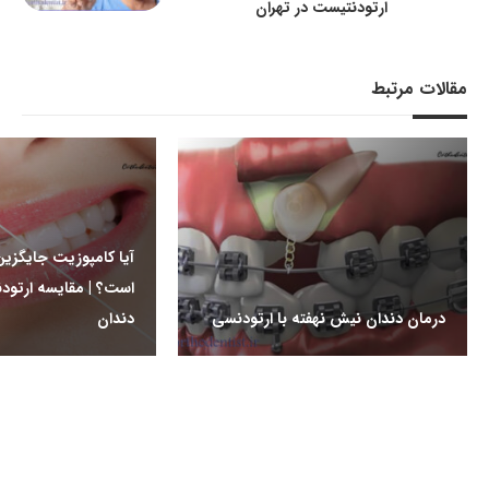
ارتودنتیست در تهران
مقالات مرتبط
آیا کامپوزیت جایگزی
است؟ | مقایسه ارتود
درمان دندان نیش نهفته با ارتودنسی
دندان