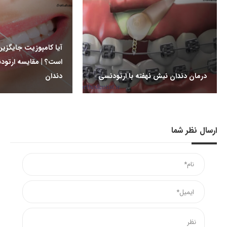
آیا کامپوزیت جایگزی
است؟ | مقایسه ارتود
درمان دندان نیش نهفته با ارتودنسی
دندان
ارسال نظر شما