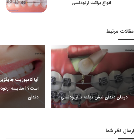
انواع براکت ارتودنسی
مقالات مرتبط
آیا کامپوزیت جایگزی
است؟ | مقایسه ارتود
درمان دندان نیش نهفته با ارتودنسی
دندان
ارسال نظر شما