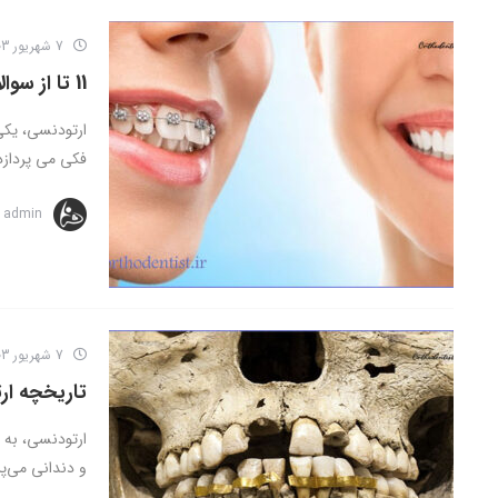
7 شهریور 1403
11 تا از سوالات متداول ارتودنسی
ارتودنسی، یک
فکی می پردازد.
admin
7 شهریور 1403
تاریخچه ارت
ارتودنسی، به 
و دندانی می‌پرد