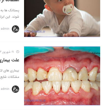
استفاده از 
پستانک ها به ع
شوند. این ابزار
admin
21 شهریور 1403
علت بیماری
بیماری های لثه
مشکلات شایع ب
admin