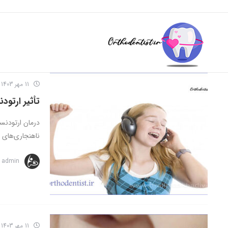
11 مهر 1403
تأثیر ارتود
درمان ارتودنسی
ناهنجاری‌های د
admin
11 مهر 1403