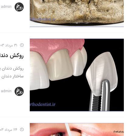
admin
31 مرداد 1403
روکش دندان چیست؟ 4 نوع ر
روکش دندان ی
ساختار دندان 
admin
24 مرداد 1403