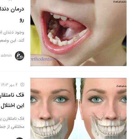
درمان دندا
رو
وجود دندان اض
کند. این وضعی
admin
4 مهر 1403
فک نامتقار
این اختلال 
فک نامتقارن ی
مختلفی از جمله