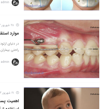
admin
28 شهریور 1403
موارد استف
در دنیای ارتود
راحتی بیماران
admin
21 شهریور 1403
اهمیت پستا