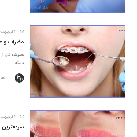
13 اردیبهشت 1402
مضرات و ع
همیشه قبل از 
دسته ...
admin
13 اردیبهشت 1402
سریعترین ا