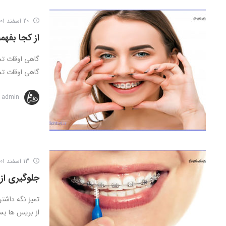
20 اسفند 1401
از کجا بفهم
گاهی اوقات تش
گاهی اوقات تش
admin
13 اسفند 1401
جلوگیری از
تمیز نگه داشتن
از بریس ها بسیا