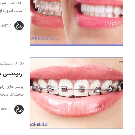
ارتودنسی سریع
است. امروزه ا
admin
6 اردیبهشت 1402
ارتودنسی د
بریس‌های ارتو
مشکلات بایت را
admin