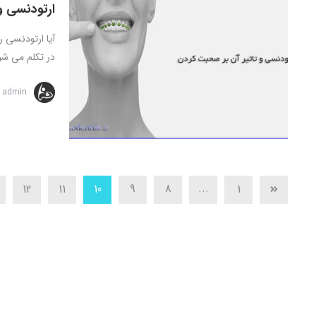
ارتودنسی و
آیا ارتودنسی
در تکلم می شو
admin
...
12
11
10
9
8
1