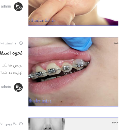
admin
7 اسفند 1401
نحوه استفا
بریس ها یک وا
نهایت به شما 
admin
30 بهمن 1401