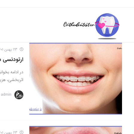
23 بهمن 1401
ارتودنسی س
در ادامه بخوان
اثربخشی، هزینه
admin
23 بهمن 1401