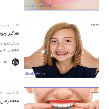
16 بهمن 1401
هدگیر ارتو
هدگیر ارتودنس
ناهنجاری های 
admin
9 بهمن 1401
مدت زمان د