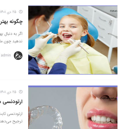
25 دی 1401
چگونه بهتر
اگر به دنبال 
ندهید چون ما شم
admin
25 دی 1401
ارتودنسی م
ارتودنسی ثابت
ترجیح می‌دهند