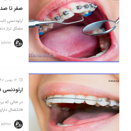
صفر تا صد 
ارتودنسی ثابت
مشکل تراز دندا
admin
16 بهمن 1401
ارتودنسی ف
در حالی که بر
فانکشنال دارای
admin