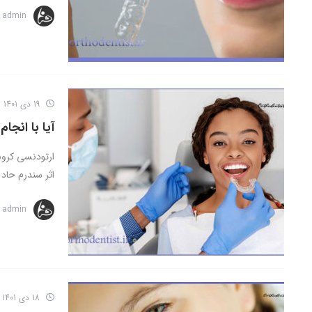
admin
19 دی 1401
آیا با انجا
اثر سندرم حاد 
admin
18 دی 1401