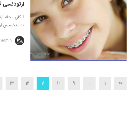
ارتودنسی ک
امکان انجام ا
به متخصص ارتودنسی 
admin
...
13
12
11
10
9
1