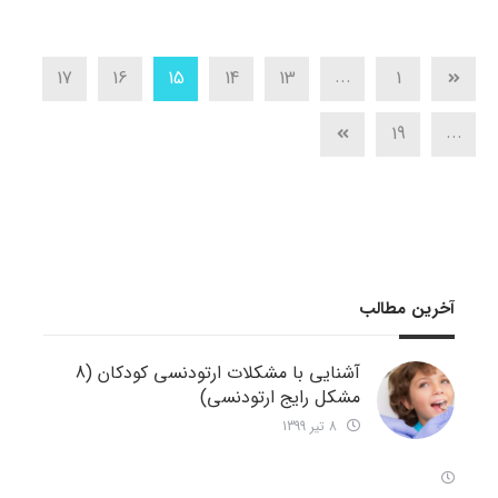
...
17
16
15
14
13
1
...
19
آخرین مطالب
آشنایی با مشکلات ارتودنسی کودکان (8
مشکل رایج ارتودنسی)
8 تیر 1399