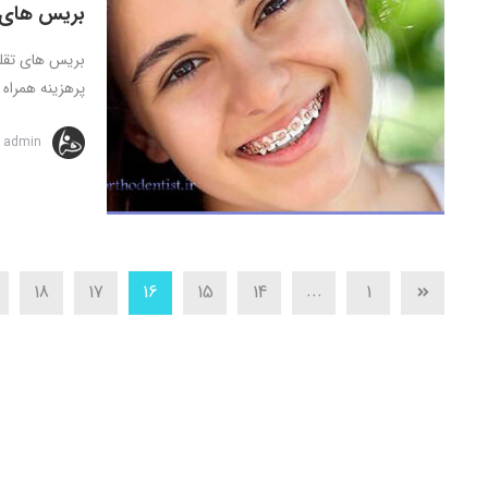
بریس های 
بریس های تقل
پرهزینه همراه
admin
...
18
17
16
15
14
1