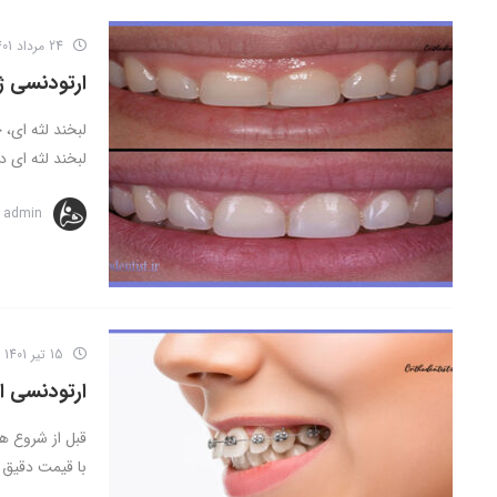
24 مرداد 1401
ارتودنسی ژن
لبخند لثه ‌ای،
لبخند لثه ‌ای د
admin
15 تیر 1401
ارتودنسی ا
قبل از شروع ه
با قیمت دقیق ت