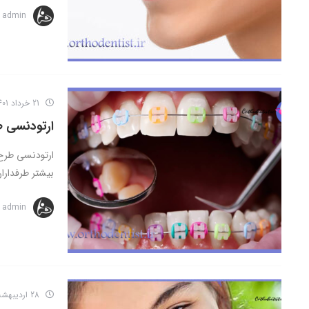
admin
21 خرداد 1401
ارتودنسی 
ارتودنسی طرح 
بیشتر طرفداران
admin
28 اردیبهشت 1401