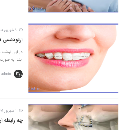
9 شهریور 1401
ارتودنسی ت
در این نوشته 
ابتدا به صورت 
admin
1 شهریور 1401
چه رابطه ا